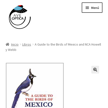
Saltar
Ir
Menú
a
al
navegación
contenido
Binoculares y telescopios
Inicio
Libros
A Guide to the Birds of Mexico and NCA Howell
Cámaras Trampa Cuddeback
y Webb
Grabadoras Wildlife Acoustics
GPS
Libros