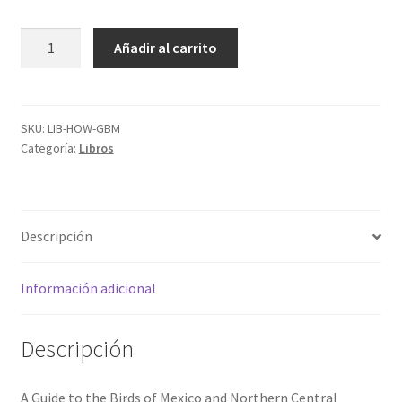
A
Añadir al carrito
Guide
to
the
Birds
SKU:
LIB-HOW-GBM
Categoría:
Libros
of
Mexico
and
NCA
Descripción
Howell
y
Webb
Información adicional
cantidad
Descripción
A Guide to the Birds of Mexico and Northern Central