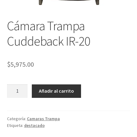
Cámara Trampa
Cuddeback IR-20
$
5,975.00
Cámara
Añadir al carrito
Trampa
Cuddeback
IR-
20
Categoría:
Camaras Trampa
Etiqueta:
destacado
cantidad