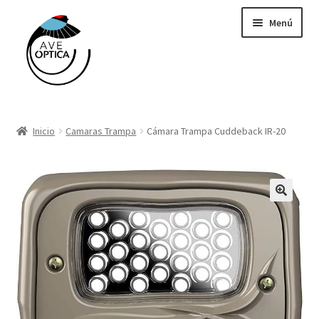
Saltar
Ir
Menú
a
al
navegación
contenido
Binoculares y telescopios
Inicio
Camaras Trampa
Cámara Trampa Cuddeback IR-20
Cámaras Trampa Cuddeback
Grabadoras Wildlife Acoustics
GPS
Libros