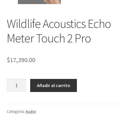
Wildlife Acoustics Echo
Meter Touch 2 Pro
$
17,390.00
Wildlife
Añadir al carrito
Acoustics
Echo
Meter
Touch
Categoría:
Audio
2
Pro