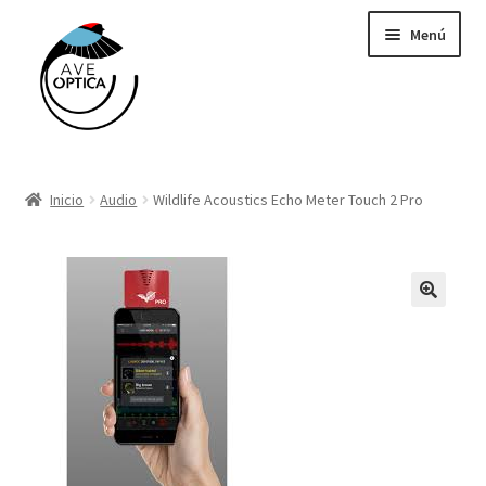
Saltar
Ir
Menú
a
al
navegación
contenido
Binoculares y telescopios
Inicio
Audio
Wildlife Acoustics Echo Meter Touch 2 Pro
Cámaras Trampa Cuddeback
Grabadoras Wildlife Acoustics
GPS
Libros