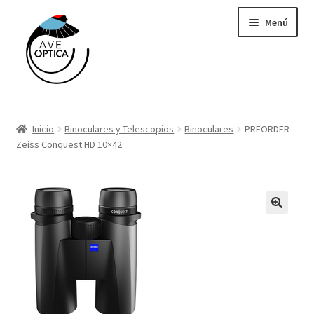
Saltar
Ir
Menú
a
al
navegación
contenido
Binoculares y telescopios
Inicio
Binoculares y Telescopios
Binoculares
PREORDER
Cámaras Trampa Cuddeback
Zeiss Conquest HD 10×42
Grabadoras Wildlife Acoustics
GPS
Libros