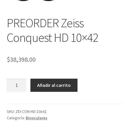
PREORDER Zeiss
Conquest HD 10×42
$
38,398.00
PREORDER
Añadir al carrito
Zeiss
Conquest
HD
10x42
SKU:
ZEI-CON-HD-10x42
Categoría:
Binoculares
cantidad