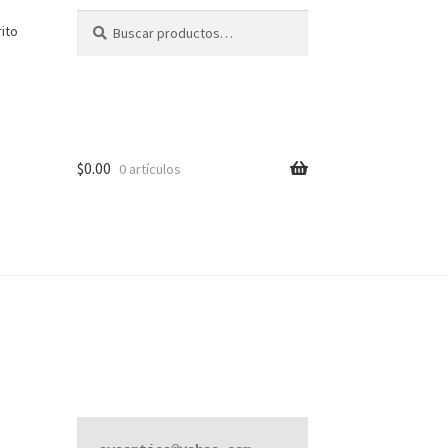
Buscar
Buscar
rito
por:
$
0.00
0 artículos