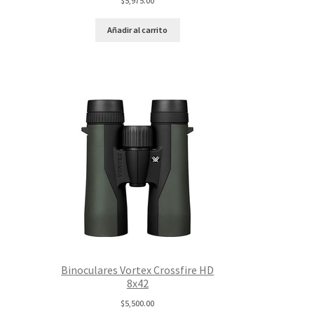
$
5,975.00
Añadir al carrito
Binoculares Vortex Crossfire HD
8x42
$
5,500.00