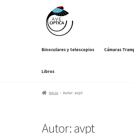
Saltar
Ir
a
al
navegación
contenido
Binoculares y telescopios
Cámaras Tram
Libros
Inicio
Autor: avpt
Autor:
avpt