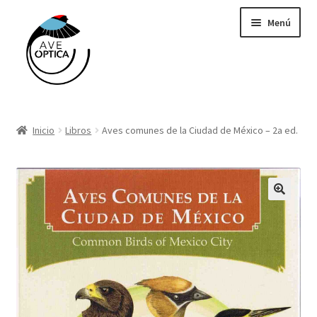
Saltar
Ir
Menú
a
al
navegación
contenido
Binoculares y telescopios
Inicio
Libros
Aves comunes de la Ciudad de México – 2a ed.
Cámaras Trampa Cuddeback
Grabadoras Wildlife Acoustics
GPS
Libros