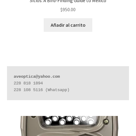
Sitios: A Bird-Finding Guide to Mexico
$
950.00
Añadir al carrito
aveoptica@yahoo.com
228 818 1894

228 108 5116 (Whatsapp)