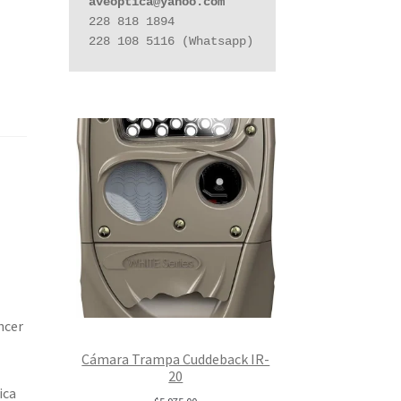
aveoptica@yahoo.com
228 818 1894

228 108 5116 (Whatsapp)
hcer
Cámara Trampa Cuddeback IR-
20
ica