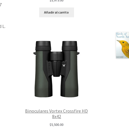
$
5,975.00
7
Añadir al carrito
 L.
Binoculares Vortex Crossfire HD
8x42
$
5,500.00