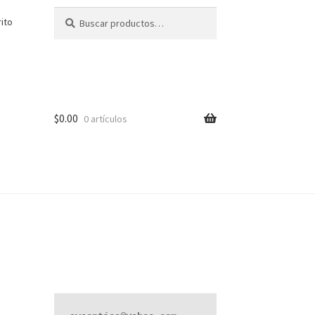
Buscar
Buscar
rito
por:
$
0.00
0 artículos