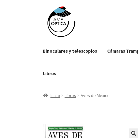
Saltar
Ir
a
al
navegación
contenido
Binoculares y telescopios
Cámaras Tram
Libros
Inicio
Libros
Aves de México